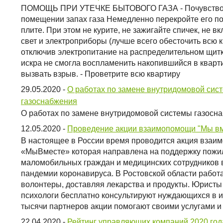
ПОМОЩЬ ПРИ УТЕЧКЕ БЫТОВОГО ГАЗА - Почувство
помещении запах газа Немедленно перекройте его по
плите. При этом не курите, не зажигайте спичек, не в
свет и электроприборы (лучше всего обесточить всю к
отключив электропитание на распределительном щитк
искра не смогла воспламенить накопившийся в кварти
вызвать взрыв. - Проветрите всю квартиру
29.05.2020
-
О работах по замене внутридомовой сис
газоснабжения
О работах по замене внутридомовой системы газосн
12.05.2020
-
Проведение акции взаимопомощи "Мы вм
В настоящее в России время проводится акция вза
«МыВместе» которая направлена на поддержку пожи
маломобильных граждан и медицинских сотрудников 
пандемии коронавируса. В Ростовской области работ
волонтеры, доставляя лекарства и продукты. Юристы
психологи бесплатно консультируют нуждающихся в и
тысячи партнеров акции помогают своими услугами и
22.04.2020
-
Рейтинг управляющих компаний 2020 год