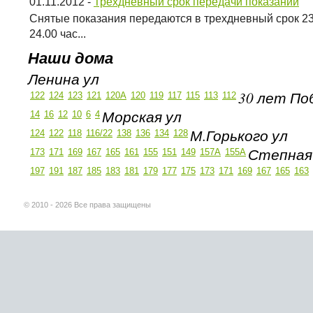
01.11.2012
-
Трехдневный срок передачи показаний
Снятые показания передаются в трехдневный срок 23,
24.00 час...
Наши дома
Ленина ул
30 лет По
122
124
123
121
120А
120
119
117
115
113
112
Морская ул
14
16
12
10
6
4
М.Горького ул
124
122
118
116/22
138
136
134
128
Степная
173
171
169
167
165
161
155
151
149
157А
155А
197
191
187
185
183
181
179
177
175
173
171
169
167
165
163
© 2010 - 2026 Все права защищены