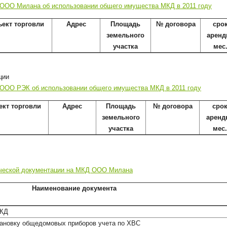
 ООО Милана об использовании общего имущества МКД в 2011 году
ъект торговли
Адрес
Площадь
№ договора
сро
земельного
аренд
участка
мес
ции
 ООО РЭК об использовании общего имущества МКД в 2011 году
ект торговли
Адрес
Площадь
№ договора
сро
земельного
аренд
участка
мес.
ической документации на МКД ООО Милана
Наименование документа
МКД
тановку общедомовых приборов учета по ХВС