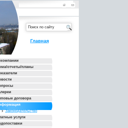
Главная
 компании
ома/отчеты/планы
оказатели
овости
опросы
алереи
иповые договора
нформация
Законодательство
латные услуги
едопоставки