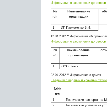
Информация о заключении договоров
№
Наименование
об
п/п
организации
1
ИП Пархоменко В.И.
12.04.2012
//
Информация об организа
Информация о заключении договоров
№
Наименование
объ
п/п
организации
1
ООО Ванта
02.04.2012
//
Информация о домах
Сведения о ведении и хранении техн
№№
п/п
1
Технические паспорта на 
2
Технические условия на ус