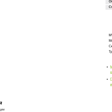
О
С
М
М
С
Т
М
р
Г
и
я
ции