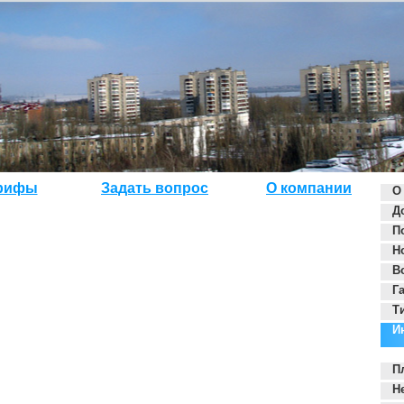
рифы
Задать вопрос
О компании
О
Д
П
Н
В
Г
Т
И
П
Н