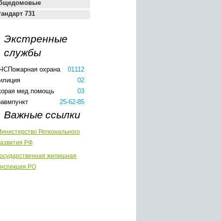
бщедомовые
тандарт 731
Экстренные
службы
ЧС
Пожарная охрана
01
112
илиция
02
корая мед.помощь
03
равмпункт
25-62-85
Важные ссылки
инистерство Регионального
азвития РФ
осударственная жилищная
нспекция РО